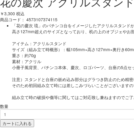
花の慶次 アクリルスタンド
￥3,300
税込
商品コード：
4573107374115
「花の慶次 琉」のパチンコ台をイメージしたアクリルスタンド
高さ127mm超えのサイズとなっており、机の上のオブジェや
アイテム：アクリルスタンド
サイズ（組み立て時概形）：幅105mm×高さ127mm×奥行き60m
重さ：約70g
素材：アクリル
小冊子風背景、パチンコ本体、慶次、ロゴパーツ、台座の5点セ
注意）スタンドと台座の嵌め込み部分はグラつき防止のため精密
そのため初回組み立て時には差しこみづらいことがございますの
組み立て時の破損や傷等に関してはご対応致し兼ねますのでご了
数量
カートに入れる