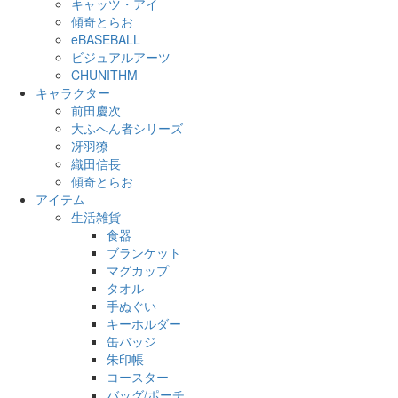
キャッツ・アイ
傾奇とらお
eBASEBALL
ビジュアルアーツ
CHUNITHM
キャラクター
前田慶次
大ふへん者シリーズ
冴羽獠
織田信長
傾奇とらお
アイテム
生活雑貨
食器
ブランケット
マグカップ
タオル
手ぬぐい
キーホルダー
缶バッジ
朱印帳
コースター
バッグ/ポーチ