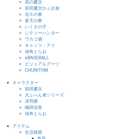
花の慶次
前田慶次かぶき旅
北斗の拳
蒼天の拳
いくさの子
シティーハンター
ワカコ酒
キャッツ・アイ
傾奇とらお
eBASEBALL
ビジュアルアーツ
CHUNITHM
キャラクター
前田慶次
大ふへん者シリーズ
冴羽獠
織田信長
傾奇とらお
アイテム
生活雑貨
食器