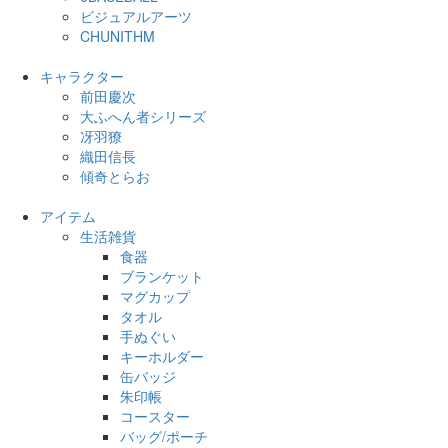
ビジュアルアーツ
CHUNITHM
キャラクター
前田慶次
大ふへん者シリーズ
冴羽獠
織田信長
傾奇とらお
アイテム
生活雑貨
食器
ブランケット
マグカップ
タオル
手ぬぐい
キーホルダー
缶バッジ
朱印帳
コースター
バッグ/ポーチ