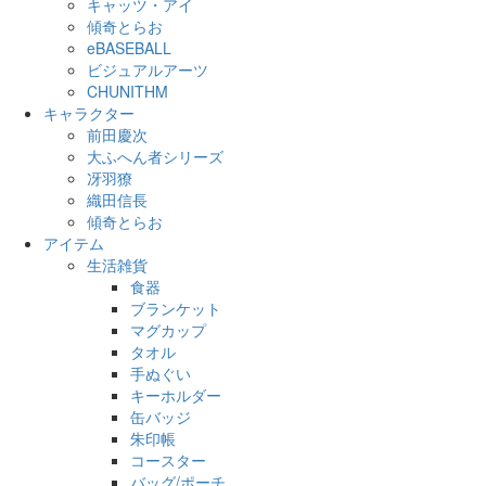
キャッツ・アイ
傾奇とらお
eBASEBALL
ビジュアルアーツ
CHUNITHM
キャラクター
前田慶次
大ふへん者シリーズ
冴羽獠
織田信長
傾奇とらお
アイテム
生活雑貨
食器
ブランケット
マグカップ
タオル
手ぬぐい
キーホルダー
缶バッジ
朱印帳
コースター
バッグ/ポーチ