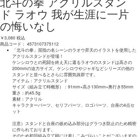
北斗の拳 アクリルスタン
ド ラオウ 我が生涯に一片
の悔いなし
￥3,080
税込
商品コード：
4573107375112
「北斗の拳」屈指の名シーンのラオウ昇天のイラストを使用した
アクリルスタンドが登場！
ケンシロウとの死闘を終え天に還るラオウのスタンドは高さの
200mmの迫力サイズ。ケンシロウやジャギなどシリーズの他の
スタンドと並べるとさらに雰囲気抜群です。
アイテム：アクリルスタンド
サイズ（組み立て時概形）：91mm×高さ130mm×奥行き55mm
重さ：約45.5g
素材：アクリル
キャラクターパーツ、セリフパーツ、ロゴパーツ、台座の4点セ
ット
注意）スタンドと台座の嵌め込み部分はグラつき防止のため精密
に作られております。
そのため初回組み立て時には差しこみづらいことがございますの