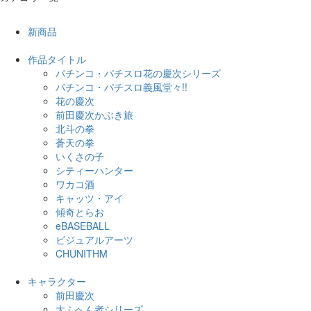
新商品
作品タイトル
パチンコ・パチスロ花の慶次シリーズ
パチンコ・パチスロ義風堂々!!
花の慶次
前田慶次かぶき旅
北斗の拳
蒼天の拳
いくさの子
シティーハンター
ワカコ酒
キャッツ・アイ
傾奇とらお
eBASEBALL
ビジュアルアーツ
CHUNITHM
キャラクター
前田慶次
大ふへん者シリーズ