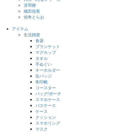
冴羽獠
織田信長
傾奇とらお
アイテム
生活雑貨
食器
ブランケット
マグカップ
タオル
手ぬぐい
キーホルダー
缶バッジ
朱印帳
コースター
バッグ/ポーチ
スマホケース
パスケース
ケース
クッション
スマホリング
マスク