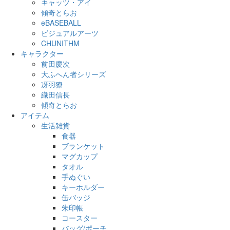
キャッツ・アイ
傾奇とらお
eBASEBALL
ビジュアルアーツ
CHUNITHM
キャラクター
前田慶次
大ふへん者シリーズ
冴羽獠
織田信長
傾奇とらお
アイテム
生活雑貨
食器
ブランケット
マグカップ
タオル
手ぬぐい
キーホルダー
缶バッジ
朱印帳
コースター
バッグ/ポーチ