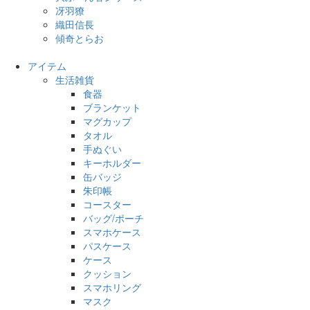
冴羽獠
織田信長
傾奇とらお
アイテム
生活雑貨
食器
ブランケット
マグカップ
タオル
手ぬぐい
キーホルダー
缶バッジ
朱印帳
コースター
バッグ/ポーチ
スマホケース
パスケース
ケース
クッション
スマホリング
マスク