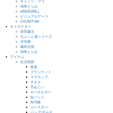
キャッツ・アイ
傾奇とらお
eBASEBALL
ビジュアルアーツ
CHUNITHM
キャラクター
前田慶次
大ふへん者シリーズ
冴羽獠
織田信長
傾奇とらお
アイテム
生活雑貨
食器
ブランケット
マグカップ
タオル
手ぬぐい
キーホルダー
缶バッジ
朱印帳
コースター
バッグ/ポーチ