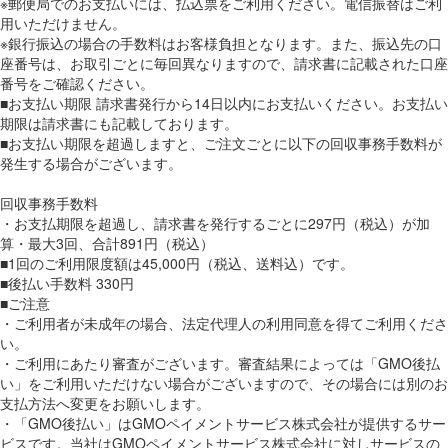
※郵便局でのお支払いには、払込票をご利用ください。電信振替はご利
用いただけません。
※銀行振込の場合の手数料はお客様負担となります。また、振込先の口
座番号は、お取引ごとに毎回異なりますので、請求書に記載された口座
番号をご確認ください。
■お支払い期限 請求書発行から14日以内にお支払いください。お支払い
期限は請求書にも記載しております。
■お支払い期限を超過しますと、ご注文ごとに以下の回収事務手数料が
発生する場合がございます。
回収事務手数料
・お支払期限を超過し、請求書を発行するごとに297円（税込）が加
算・最大3回、合計891円（税込）
■1回のご利用限度額は45,000円（税込、送料込）です。
■後払い手数料 330円
■ご注意
・ご利用者が未成年の場合、法定代理人の利用同意を得てご利用くださ
い。
・ご利用にあたり審査がございます。審査結果によっては「GMO後払
い」をご利用いただけない場合がございますので、その場合には別のお
支払方法へ変更をお願いします。
・「GMO後払い」はGMOペイメントサービス株式会社が提供するサー
ビスです。当社はGMOペイメントサービス株式会社に対しサービスの