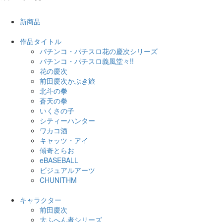
新商品
作品タイトル
パチンコ・パチスロ花の慶次シリーズ
パチンコ・パチスロ義風堂々!!
花の慶次
前田慶次かぶき旅
北斗の拳
蒼天の拳
いくさの子
シティーハンター
ワカコ酒
キャッツ・アイ
傾奇とらお
eBASEBALL
ビジュアルアーツ
CHUNITHM
キャラクター
前田慶次
大ふへん者シリーズ