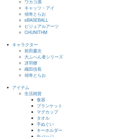
ワカコ酒
キャッツ・アイ
傾奇とらお
eBASEBALL
ビジュアルアーツ
CHUNITHM
キャラクター
前田慶次
大ふへん者シリーズ
冴羽獠
織田信長
傾奇とらお
アイテム
生活雑貨
食器
ブランケット
マグカップ
タオル
手ぬぐい
キーホルダー
缶バッジ