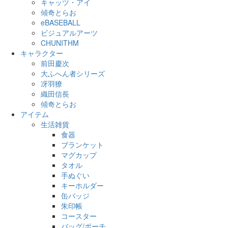
キャッツ・アイ
傾奇とらお
eBASEBALL
ビジュアルアーツ
CHUNITHM
キャラクター
前田慶次
大ふへん者シリーズ
冴羽獠
織田信長
傾奇とらお
アイテム
生活雑貨
食器
ブランケット
マグカップ
タオル
手ぬぐい
キーホルダー
缶バッジ
朱印帳
コースター
バッグ/ポーチ